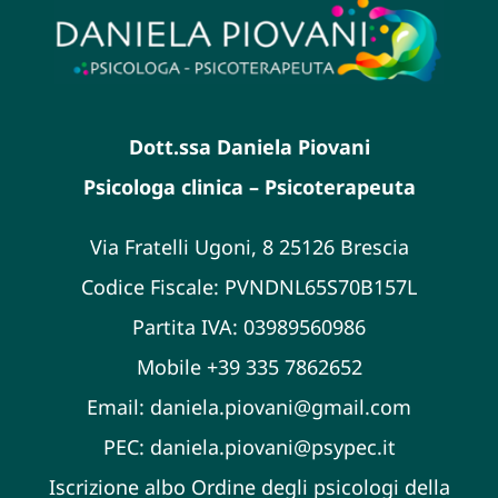
Sostegno e psicoterapia individuale adulti
Sostegno e terapia di coppia
Dott.ssa Daniela Piovani
Psicologa clinica – Psicoterapeuta
Via Fratelli Ugoni, 8 25126 Brescia
Codice Fiscale: PVNDNL65S70B157L
Partita IVA: 03989560986
Mobile +39 335 7862652
Email:
daniela.piovani@gmail.com
PEC:
daniela.piovani@psypec.it
Iscrizione albo Ordine degli psicologi della